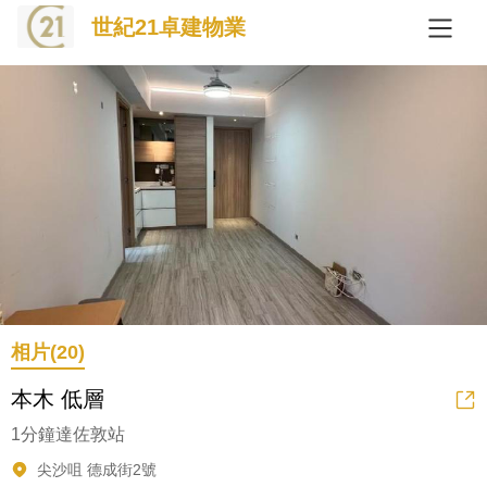
世紀21卓建物業
相片(20)
本木 低層
1分鐘達佐敦站
尖沙咀 德成街2號