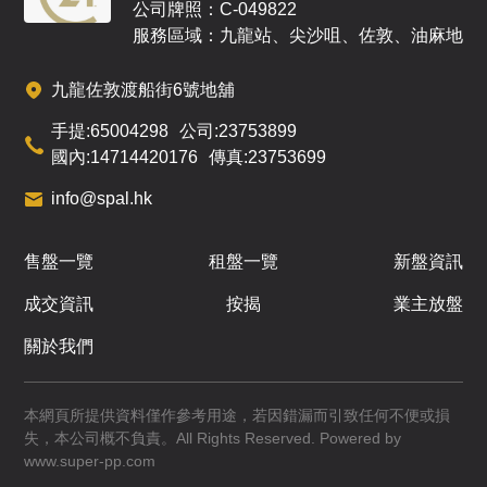
公司牌照：C-049822
服務區域：九龍站、尖沙咀、佐敦、油麻地
九龍佐敦渡船街6號地舖
手提:
65004298
公司:
23753899
國內:
14714420176
傳真:
23753699
info@spal.hk
售盤一覽
租盤一覽
新盤資訊
成交資訊
按揭
業主放盤
關於我們
本網頁所提供資料僅作參考用途，若因錯漏而引致任何不便或損
失，本公司概不負責。All Rights Reserved. Powered by
www.super-pp.com