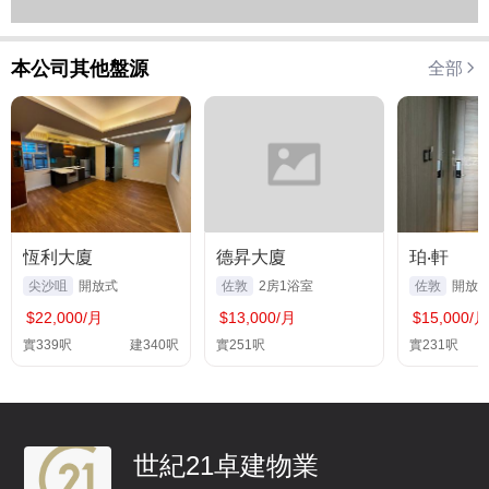
本公司其他盤源
全部
恆利大廈
德昇大廈
珀‧軒
尖沙咀
開放式
佐敦
2房1浴室
佐敦
開放
$22,000/月
$13,000/月
$15,000/月
實339呎
建340呎
實251呎
實231呎
世紀21卓建物業