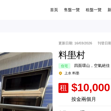
首頁
售盤一覽
租盤一覽
更新日期: 16/03/2026
刊登日期: 
料壆村
四面環山，空氣絕佳
住宅
上水 料壆
$10,000
租
按金兩個月