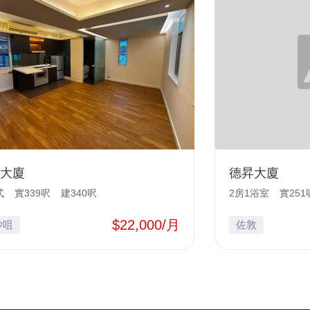
大廈
德昇大廈
式
實339呎
建340呎
2房1浴室
實251
$22,000/月
沙咀
佐敦