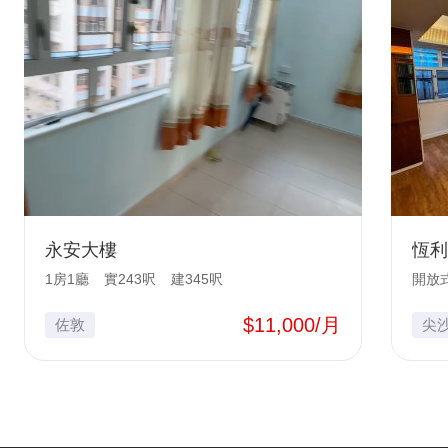
永安大樓
恆利
1房1廳
實243呎
建345呎
開放
$11,000/月
佐敦
尖