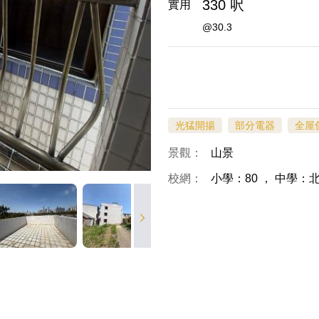
330 呎
實用
@30.3
光猛開揚
部分電器
全屋
景觀：
山景
校網：
小學：80
，
中學：