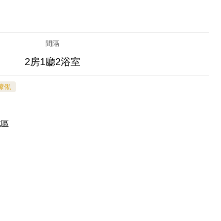
間隔
2房1廳2浴室
傢俬
北區