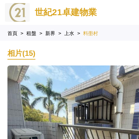
世紀21卓建物業
首頁
>
租盤
>
新界
>
上水
>
料壆村
相片(15)