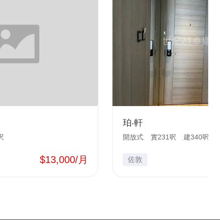
珀‧軒
呎
開放式
實231呎
建340呎
$13,000/月
佐敦