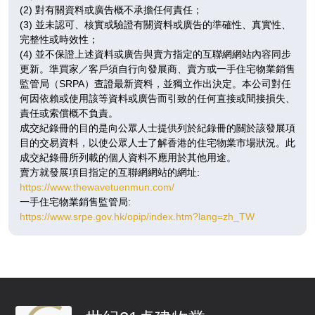
4房(4套)
4房(4套)
(2) 對有關資料或廣告概不承擔任何責任；
F
(3) 並未認可、核實或驗證有關資料或廣告的準確性、真實性、
完整性或時效性；
即將發售
即將發售
(4) 並不保證上述資料或廣告與賣方指定的互聯網網站內容同步
更新。準買家／客戶須自行向發展商、賣方或一手住宅物業銷售
A
B
監管局（SRPA）查證最新資料，並獨立作出決定。本公司對任
2,853呎
2,829呎
何因依賴或使用該等資料或廣告而引致的任何直接或間接損失、
8 /
4房(4套)
4房(4套)
責任或索償概不負責。
F
成交紀錄冊的目的是向公眾人士提供列於紀錄冊的關於該發展項
目的交易資料，以使公眾人士了解香港的住宅物業市場狀況。此
即將發售
即將發售
成交紀錄冊所列載的個人資料不應用於其他用途。
賣方就發展項目指定的互聯網網站的網址:
A
B
https://www.thewavetuenmun.com/
2,891呎
2,838呎
一手住宅物業銷售監管局:
9 /
4房(4套)
4房(4套)
https://www.srpe.gov.hk/opip/index.htm?lang=zh_TW
F
即將發售
即將發售
A
B
2,853呎
2,829呎
10
4房(4套)
4房(4套)