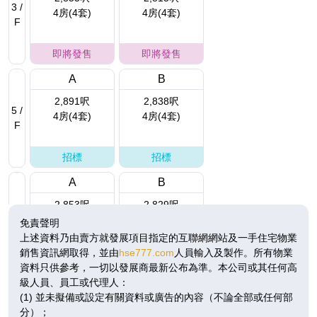
3 /
4房(4套)
4房(4套)
F
即將發售
即將發售
A
B
2,891呎
2,838呎
5 /
4房(4套)
4房(4套)
F
招標
招標
A
B
2,853呎
2,829呎
6 /
4房(4套)
4房(4套)
免責聲明
F
上述資料乃由賣方就發展項目指定的互聯網網站及一手住宅物業
銷售資訊網取得，並由
hse777.com
人員輸入及製作。所有物業
招標
招標
資料只供參考，一切以發展商最新公布為準。本公司或其任何高
級人員、員工或代理人：
A
B
(1) 並未擬備或設定有關資料或廣告的內容（不論全部或任何部
2,891呎
2,838呎
分）；
7 /