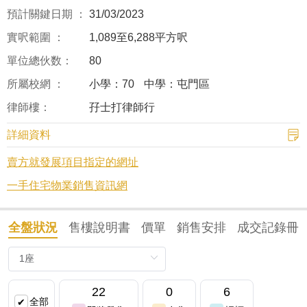
預計關鍵日期 ：
31/03/2023
實呎範圍 ：
1,089至6,288平方呎
單位總伙数：
80
所屬校網 ：
小學：70
中學：屯門區
律師樓：
孖士打律師行
詳細資料
賣方就發展項目指定的網址
一手住宅物業銷售資訊網
全盤狀況
售樓說明書
價單
銷售安排
成交記錄冊
22
0
6
全部