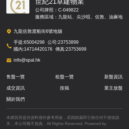
世紀21卓建物業
/
F
公司牌照：C-049822
招標
招標
服務區域：九龍站、尖沙咀、佐敦、油麻地
A
B
九龍佐敦渡船街6號地舖
2,891呎
2,838呎
11
4房(4套)
4房(4套)
手提:
65004298
公司:
23753899
/
F
國內:
14714420176
傳真:
23753699
即將發售
即將發售
info@spal.hk
A
B
售盤一覽
租盤一覽
新盤資訊
2,853呎
2,829呎
12
4房(4套)
4房(4套)
/
成交資訊
按揭
業主放盤
F
$4,871萬
關於我們
已售
即將發售
A
B
本網頁所提供資料僅作參考用途，若因錯漏而引致任何不便或損
2,891呎
2,838呎
15
失，本公司概不負責。All Rights Reserved. Powered by
4房(4套)
4房(4套)
/