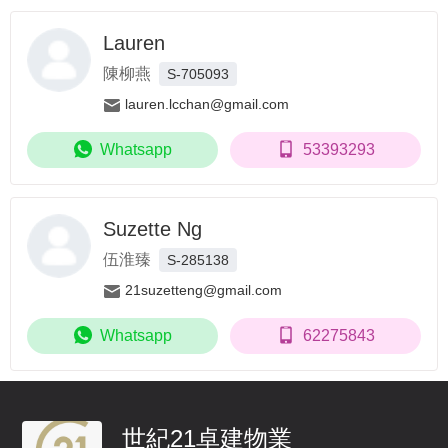
Lauren
陳柳燕
S-705093
lauren.lcchan@gmail.com
Whatsapp
53393293
Suzette Ng
伍淮臻
S-285138
21suzetteng@gmail.com
Whatsapp
62275843
世紀21卓建物業