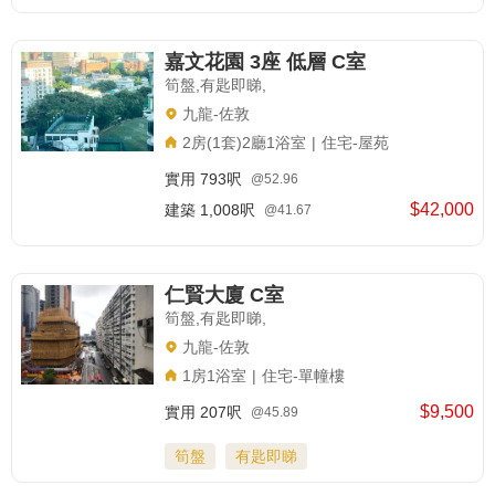
嘉文花園 3座 低層 C室
筍盤,有匙即睇,
九龍-佐敦
2房(1套)2廳1浴室
|
住宅-屋苑
實用
793呎
@52.96
$42,000
建築
1,008呎
@41.67
仁賢大廈 C室
筍盤,有匙即睇,
九龍-佐敦
1房1浴室
|
住宅-單幢樓
$9,500
實用
207呎
@45.89
筍盤
有匙即睇