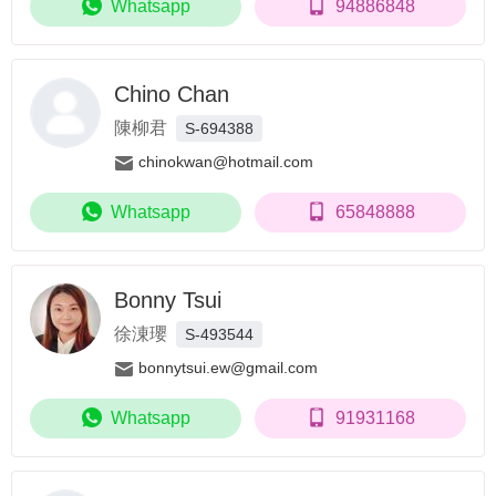
Whatsapp
94886848
Chino Chan
陳柳君
S-694388
chinokwan@hotmail.com
Whatsapp
65848888
Bonny Tsui
徐涷瓔
S-493544
bonnytsui.ew@gmail.com
Whatsapp
91931168