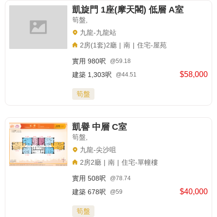
凱旋門 1座(摩天閣) 低層 A室
筍盤,
九龍-九龍站
2房(1套)2廳
|
南
|
住宅-屋苑
實用
980呎
@59.18
$58,000
建築
1,303呎
@44.51
筍盤
凱譽 中層 C室
筍盤,
九龍-尖沙咀
2房2廳
|
南
|
住宅-單幢樓
實用
508呎
@78.74
$40,000
建築
678呎
@59
筍盤