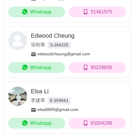
Whatsapp
51461975
Edwood Cheung
張曉華
S-264225
edwoodcheung@gmail.com
Whatsapp
90229836
Elsa Li
李建華
E-259561
elsa8889@gmail.com
Whatsapp
65004298