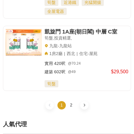
筍盤
近港鐵
光猛開揚
全屋電器
凱旋門 1A座(朝日閣) 中層 C室
筍盤,投資精選,
九龍-九龍站
1房2廳
|
西北
|
住宅-屋苑
實用
420呎
@70.24
$29,500
建築
602呎
@49
筍盤
1
2
人氣代理