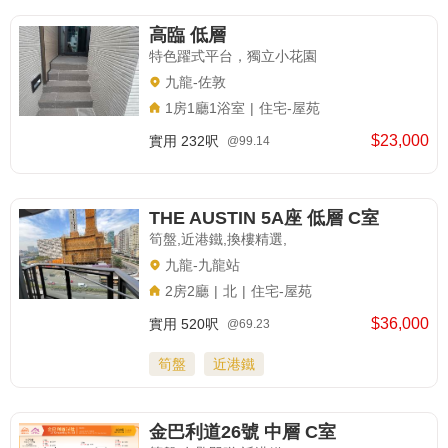
高臨 低層
特色躍式平台，獨立小花園
九龍-佐敦
1房1廳1浴室
|
住宅-屋苑
$23,000
實用
232呎
@99.14
THE AUSTIN 5A座 低層 C室
筍盤,近港鐵,換樓精選,
九龍-九龍站
2房2廳
|
北
|
住宅-屋苑
$36,000
實用
520呎
@69.23
筍盤
近港鐵
金巴利道26號 中層 C室