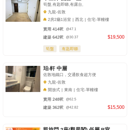
筍盤,有匙即睇,有露台,
九龍-佐敦
2房2廳1浴室
|
西北
|
住宅-單幢樓
實用
414呎
@47.1
$19,500
建築
642呎
@30.37
筍盤
有匙即睇
珀‧軒 中層
佐敦地鐵口，交通飲食超方便
九龍-佐敦
開放式
|
東南
|
住宅-單幢樓
實用
248呎
@62.5
$15,500
建築
362呎
@42.82
凱旋門 2座(觀星閣) 低層 B室