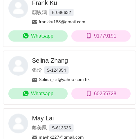
Frank Ku
顧駿鴻
E-086632
frankku188@gmail.com
Whatsapp
91779191
Selina Zhang
張玲
S-124954
Selina_cz@yahoo.com.hk
Whatsapp
60255728
May Lai
黎美鳳
S-613636
mayhk227@gmail.com