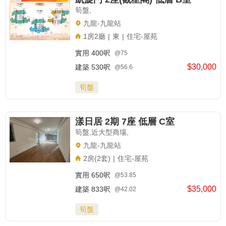
筍盤,
九龍-九龍站
1房2廳
|
東
|
住宅-屋苑
實用
400呎
@75
$30,000
建築
530呎
@56.6
筍盤
漾日居 2期 7座 低層 C室
筍盤,近大型商場,
九龍-九龍站
2房(2套)
|
住宅-屋苑
實用
650呎
@53.85
$35,000
建築
833呎
@42.02
筍盤