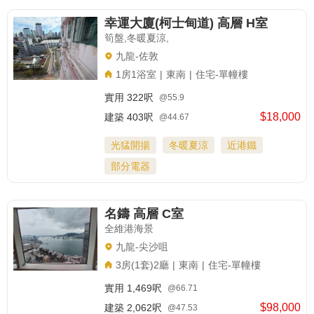
幸運大廈(柯士甸道) 高層 H室
筍盤,冬暖夏涼,
九龍-佐敦
1房1浴室
|
東南
|
住宅-單幢樓
實用
322呎
@55.9
$18,000
建築
403呎
@44.67
光猛開揚
冬暖夏涼
近港鐵
部分電器
名鑄 高層 C室
全維港海景
九龍-尖沙咀
3房(1套)2廳
|
東南
|
住宅-單幢樓
實用
1,469呎
@66.71
$98,000
建築
2,062呎
@47.53