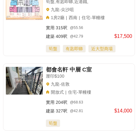
筍盤,有匙即睇,近港鐵,
九龍-尖沙咀
1房2廳
|
西南
|
住宅-單幢樓
實用
315呎
@55.56
$17,500
建築
409呎
@42.79
筍盤
有匙即睇
近大型商場
都會名軒 中層 C室
厘印$100
九龍-佐敦
開放式
|
住宅-單幢樓
實用
204呎
@68.63
$14,000
建築
327呎
@42.81
筍盤