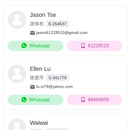
Jason Tse
謝偉初
E-254637
jason61228510@gmail.com
Whatsapp
61228510
Ellen Lu
路愛萍
S-341779
lu.oi79@yahoo.com
Whatsapp
68484659
Waiwai