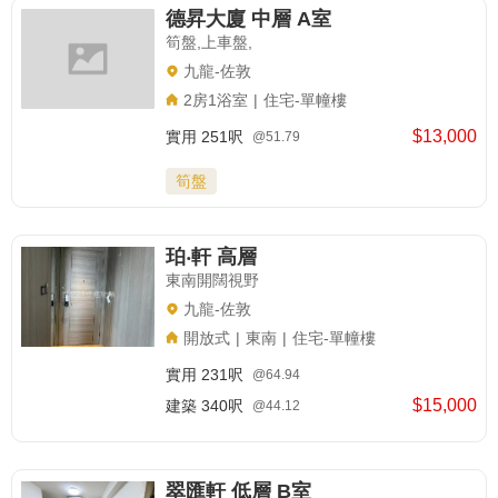
德昇大廈 中層 A室
筍盤,上車盤,
九龍-佐敦
2房1浴室
|
住宅-單幢樓
$13,000
實用
251呎
@51.79
筍盤
珀‧軒 高層
東南開闊視野
九龍-佐敦
開放式
|
東南
|
住宅-單幢樓
實用
231呎
@64.94
$15,000
建築
340呎
@44.12
翠匯軒 低層 B室