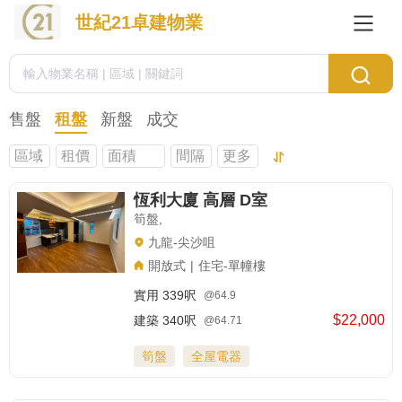
世紀21卓建物業
售盤
租盤
新盤
成交
區域
租價
面積
間隔
更多
恆利大廈 高層 D室
筍盤,
九龍-尖沙咀
開放式
|
住宅-單幢樓
實用
339呎
@64.9
$22,000
建築
340呎
@64.71
筍盤
全屋電器