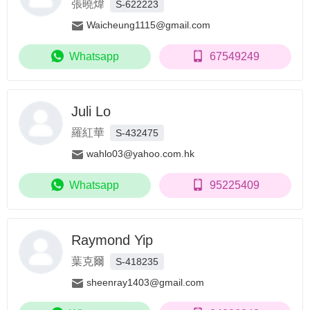
張曉煒
S-622223
Waicheung1115@gmail.com
Whatsapp
67549249
Juli Lo
羅紅華
S-432475
wahlo03@yahoo.com.hk
Whatsapp
95225409
Raymond Yip
葉克爾
S-418235
sheenray1403@gmail.com