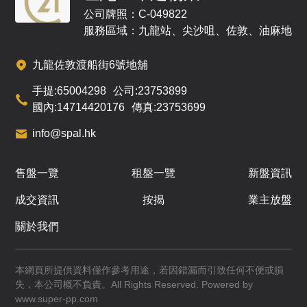
公司牌照：C-049822
服務區域：九龍站、尖沙咀、佐敦、油麻地
九龍佐敦渡船街6號地舖
手提:
65004298
公司:
23753899
國內:
14714420176
傳真:
23753699
info@spal.hk
售盤一覽
租盤一覽
新盤資訊
成交資訊
按揭
業主放盤
關於我們
本網頁所提供資料僅作參考用途，若因錯漏而引致任何不便或損
失，本公司概不負責。All Rights Reserved. Powered by
www.super-pp.com