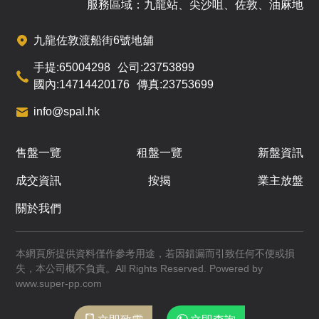
已售
已售
已售
服務區域：九龍站、尖沙咀、佐敦、油麻地
A
B
C
九龍佐敦渡船街6號地舖
477呎
361呎
361呎
12
3房
2房
2房
手提:
65004298
公司:
23753899
/
F
$1,189.6萬
$927.8萬
$966.3萬
國內:
14714420176
傳真:
23753699
已售
已售
已售
info@spal.hk
A
B
C
售盤一覽
租盤一覽
新盤資訊
477呎
361呎
361呎
15
3房
2房
2房
/
成交資訊
按揭
業主放盤
F
$1,199.3萬
$935萬
$976萬
關於我們
已售
已售
已售
A
B
C
本網頁所提供資料僅作參考用途，若因錯漏而引致任何不便或損
477呎
361呎
361呎
16
失，本公司概不負責。All Rights Reserved. Powered by
3房
2房
2房
/
www.super-pp.com
F
$1,208.8萬
$942.6萬
$985.6萬
已售
已售
已售