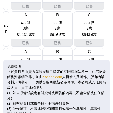
已售
已售
已售
A
B
C
477呎
361呎
361呎
6 /
3房
2房
2房
F
$1,131.8萬
$916.5萬
$943.6萬
已售
已售
已售
A
B
C
477呎
361呎
361呎
7 /
3房
2房
2房
免責聲明
F
$1,139.8萬
$891.5萬
$917.6萬
上述資料乃由賣方就發展項目指定的互聯網網站及一手住宅物業
銷售資訊網取得，並由
hse777.com
人員輸入及製作。所有物業
已售
已售
已售
資料只供參考，一切以發展商最新公布為準。本公司或其任何高
級人員、員工或代理人：
A
B
C
(1) 並未擬備或設定有關資料或廣告的內容（不論全部或任何部
477呎
361呎
361呎
分）；
8 /
3房
2房
2房
(2) 對有關資料或廣告概不承擔任何責任；
F
$1,150萬
$898.8萬
$925萬
(3) 並未認可、核實或驗證有關資料或廣告的準確性、真實性、