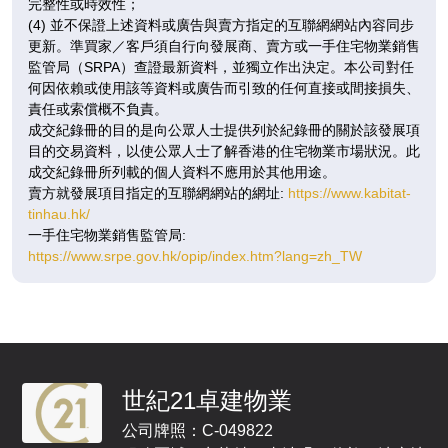
完整性或時效性；
已售
已售
已售
(4) 並不保證上述資料或廣告與賣方指定的互聯網網站內容同步
更新。準買家／客戶須自行向發展商、賣方或一手住宅物業銷售
A
B
C
監管局（SRPA）查證最新資料，並獨立作出決定。本公司對任
477呎
361呎
361呎
何因依賴或使用該等資料或廣告而引致的任何直接或間接損失、
9 /
3房
2房
2房
責任或索償概不負責。
F
$1,161.8萬
$905.8萬
$932.2萬
成交紀錄冊的目的是向公眾人士提供列於紀錄冊的關於該發展項
目的交易資料，以使公眾人士了解香港的住宅物業市場狀況。此
已售
已售
已售
成交紀錄冊所列載的個人資料不應用於其他用途。
賣方就發展項目指定的互聯網網站的網址:
https://www.kabitat-
A
B
C
tinhau.hk/
477呎
361呎
361呎
10
一手住宅物業銷售監管局:
3房
2房
2房
/
https://www.srpe.gov.hk/opip/index.htm?lang=zh_TW
F
$1,169.9萬
$913萬
$939.8萬
已售
已售
已售
A
B
C
477呎
361呎
361呎
11
3房
2房
2房
世紀21卓建物業
/
F
$1,180.2萬
$920.3萬
$947.3萬
公司牌照：C-049822