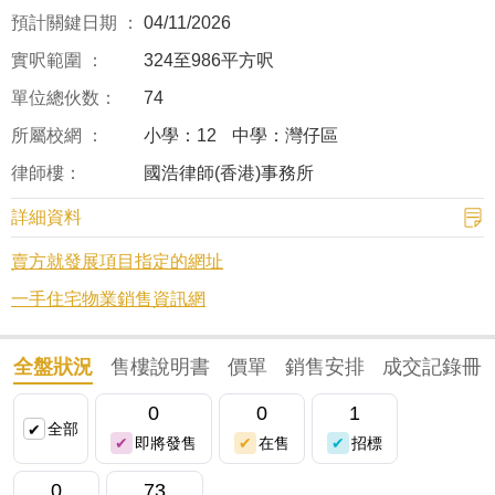
預計關鍵日期 ：
04/11/2026
實呎範圍 ：
324至986平方呎
單位總伙数：
74
所屬校網 ：
小學：12
中學：灣仔區
律師樓：
國浩律師(香港)事務所
詳細資料
賣方就發展項目指定的網址
一手住宅物業銷售資訊網
全盤狀況
售樓說明書
價單
銷售安排
成交記錄冊
0
0
1
全部
即將發售
在售
招標
0
73