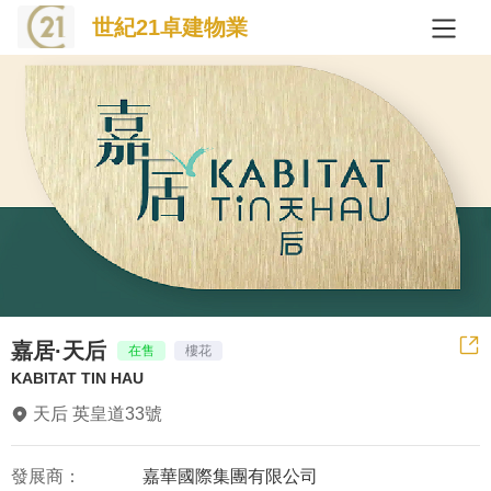
世紀21卓建物業
嘉居·天后
在售
樓花
KABITAT TIN HAU
天后 英皇道33號
發展商：
嘉華國際集團有限公司